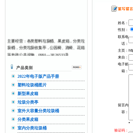
姓名：
性别：
联系电
主要经营：各类塑料垃圾桶、果皮箱，分类垃
话：
圾桶，分类垃圾收集亭，公园椅、路椅、花箱
主页：
htt
等市政公共设施，
0991—3826533及
来自：
18999979096随时接听您的来电！
我们将竭诚
电子邮
为您服务！
箱：
2022年电子版产品手册
塑料垃圾桶图片
新型果皮箱
垃圾分类亭
留言内
室外大容量分类垃圾桶
容：
分类果皮箱
*
室内分类垃圾桶
验证码：